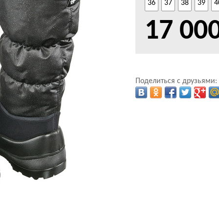
36
37
38
39
4
17 00
Поделиться с друзьями: